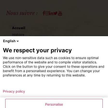
Facebook
Instagram
Linkedin
Twitter
Youtube
Nous suivre :
Accueil
Histoire
English
Chiffres clés
Louis LE DUFF
We respect your privacy
Éditions GLD
We use non-sensitive data such as cookies to ensure optimal
performance of the website and to compile visitor statistics.
Click on the button to give your consent to these operations and
Talents
benefit from a personalised experience. You can change your
preferences at any time by returning to this website.
Nous rejoindre
Nos implantations
Analytics
Remarketing
Privacy policy
Actualités
L’espace Presse
Personalise