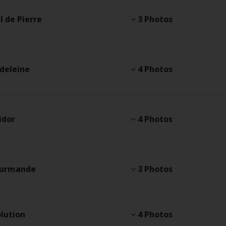
l de Pierre
3 Photos
deleine
4 Photos
idor
4 Photos
ourmande
3 Photos
olution
4 Photos