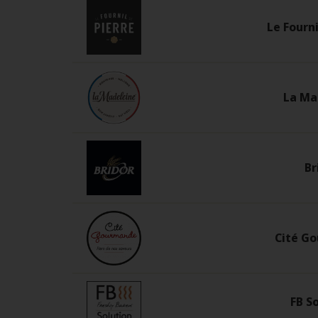
Le Fourni
La Ma
Br
Cité G
FB S