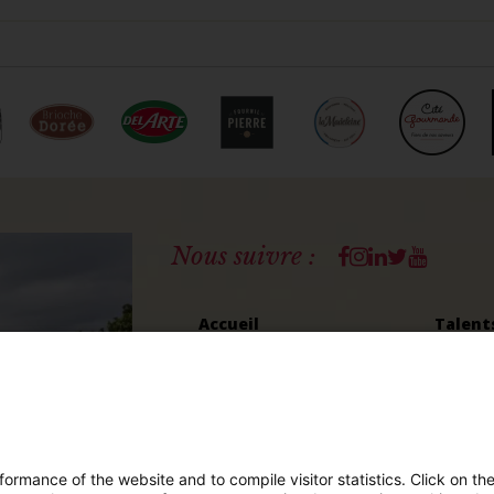
Facebook
Instagram
Linkedin
Twitter
Youtub
Nous suivre :
Accueil
Talent
Histoire
Nous re
Chiffres clés
Nos imp
Louis LE DUFF
Éditions GLD
rmance of the website and to compile visitor statistics. Click on th