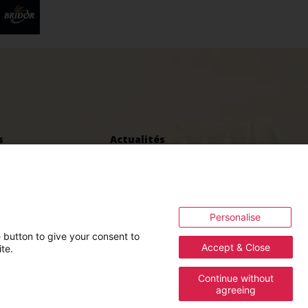
e
s
Actualités
joindre
L’espace Presse
lantations
Contact
Mentions légales
Cookies
Personalise
Politique de gestion des cookies
e button to give your consent to
Accept & Close
te.
Politique données personnelles
Plan du site
Continue without
agreeing
Accessibilité : partiellement