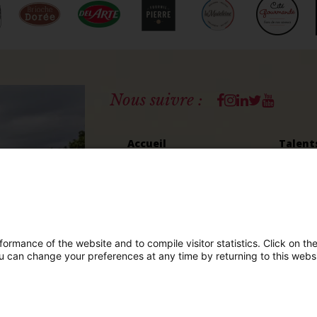
Facebook
Instagram
Linkedin
Twitter
Youtub
Nous suivre :
Accueil
Talent
Histoire
Nous re
Chiffres clés
Nos imp
Louis LE DUFF
Éditions GLD
rmance of the website and to compile visitor statistics. Click on th
u can change your preferences at any time by returning to this websi