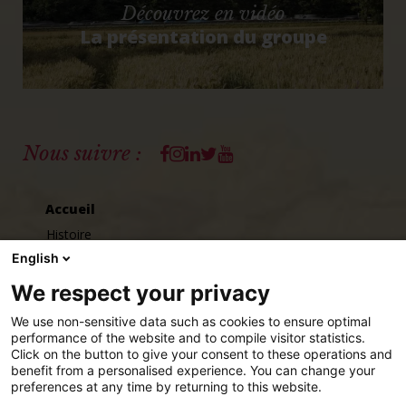
Découvrez en vidéo
La présentation du groupe
Facebook
Instagram
Linkedin
Twitter
Youtube
Nous suivre :
Accueil
Histoire
English
Chiffres clés
Louis LE DUFF
We respect your privacy
Éditions GLD
We use non-sensitive data such as cookies to ensure optimal
performance of the website and to compile visitor statistics.
Click on the button to give your consent to these operations and
Talents
benefit from a personalised experience. You can change your
preferences at any time by returning to this website.
Nous rejoindre