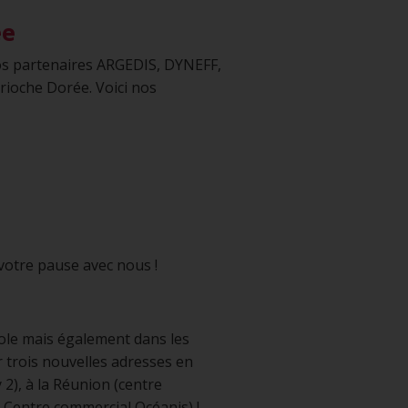
ée
nos partenaires ARGEDIS, DYNEFF,
rioche Dorée. Voici nos
votre pause avec nous !
M
ole mais également dans les
rois nouvelles adresses en
2), à la Réunion (centre
 Centre commercial Océanis) !