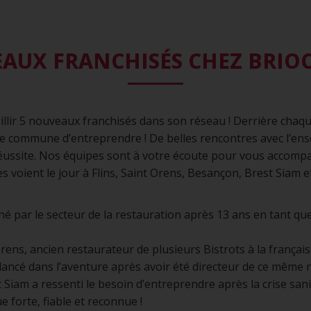
AUX FRANCHISÉS CHEZ BRIO
ueillir 5 nouveaux franchisés dans son réseau ! Derrière cha
vie commune d’entreprendre ! De belles rencontres avec l’e
éussite. Nos équipes sont à votre écoute pour vous accompa
es voient le jour à Flins, Saint Orens, Besançon, Brest Siam 
nné par le secteur de la restauration après 13 ans en tant q
rens, ancien restaurateur de plusieurs Bistrots à la français
t lancé dans l’aventure après avoir été directeur de ce même 
 Siam a ressenti le besoin d’entreprendre après la crise san
 forte, fiable et reconnue !