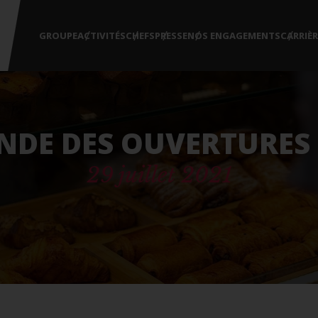
/
/
/
/
/
GROUPE
ACTIVITÉS
CHEFS
PRESSE
NOS ENGAGEMENTS
CARRIÈR
DE DES OUVERTURES : 
29 juillet 2021