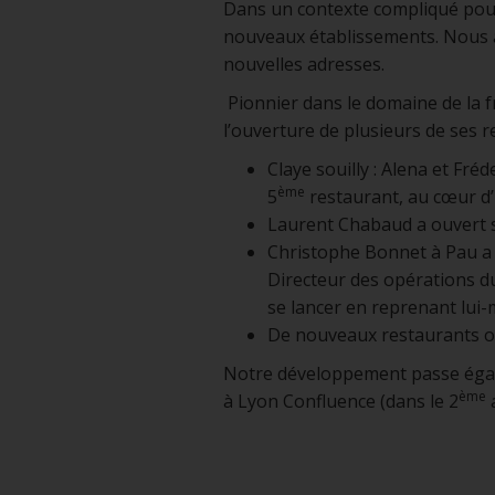
Dans un contexte compliqué pour
nouveaux établissements. Nous a
nouvelles adresses.
Pionnier dans le domaine de la f
l’ouverture de plusieurs de ses r
Claye souilly : Alena et Fré
ème
5
restaurant, au cœur d
Laurent Chabaud a ouvert 
Christophe Bonnet à Pau a 
Directeur des opérations du
se lancer en reprenant lui
De nouveaux restaurants ont
Notre développement passe égalem
ème
à Lyon Confluence (dans le 2