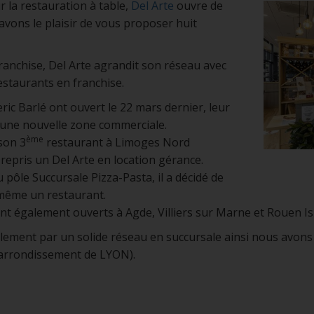
 la restauration à table,
Del Arte
ouvre de
vons le plaisir de vous proposer huit
ranchise, Del Arte agrandit son réseau avec
estaurants en franchise.
deric Barlé ont ouvert le 22 mars dernier, leur
’une nouvelle zone commerciale.
ème
son 3
restaurant à Limoges Nord
repris un Del Arte en location gérance.
 pôle Succursale Pizza-Pasta, il a décidé de
-même un restaurant.
 également ouverts à Agde, Villiers sur Marne et Rouen Isnea
ent par un solide réseau en succursale ainsi nous avons le 
arrondissement de LYON).