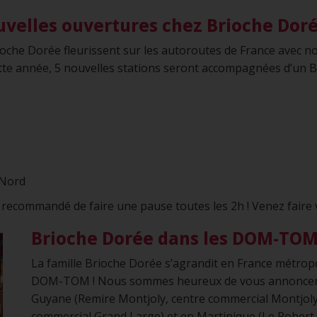
uvelles ouvertures chez Brioche Dor
oche Dorée fleurissent sur les autoroutes de France avec 
tte année, 5 nouvelles stations seront accompagnées d’un B
 Nord
t recommandé de faire une pause toutes les 2h ! Venez faire 
Brioche Dorée dans les DOM-TO
La famille Brioche Dorée s’agrandit en France métrop
DOM-TOM ! Nous sommes heureux de vous annoncer t
Guyane (Remire Montjoly, centre commercial Montjoly 
commercial Grand Large) et en Martinique (Le Robert,