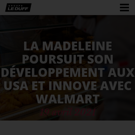
Men
burg
LA MADELEINE
POURSUIT SON
DÉVELOPPEMENT AUX
USA ET INNOVE AVEC
WALMART
19 avril 2021