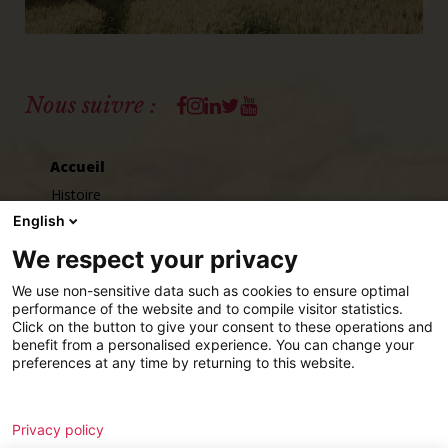
Facebook
Instagram
Linkedin
Twitter
Youtube
Nous suivre :
Accueil
Histoire
English
Chiffres clés
Louis LE DUFF
We respect your privacy
Éditions GLD
We use non-sensitive data such as cookies to ensure optimal
performance of the website and to compile visitor statistics.
Click on the button to give your consent to these operations and
Talents
benefit from a personalised experience. You can change your
preferences at any time by returning to this website.
Nous rejoindre
Nos implantations
Analytics
Remarketing
Privacy policy