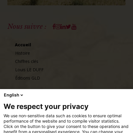
Facebook
Instagram
Linkedin
Twitter
Youtube
Nous suivre :
Accueil
Histoire
Chiffres clés
Louis LE DUFF
Éditions GLD
Talents
English
Nous rejoindre
We respect your privacy
Nos implantations
We use non-sensitive data such as cookies to ensure optimal
performance of the website and to compile visitor statistics.
Click on the button to give your consent to these operations and
Actualités
benefit from a personalised experience. You can change your