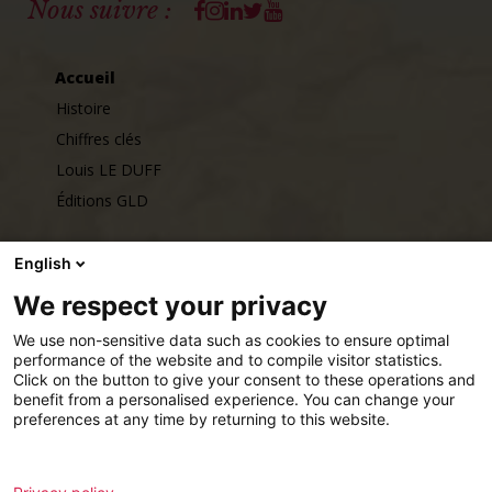
Facebook
Instagram
Linkedin
Twitter
Youtube
Nous suivre :
Accueil
Histoire
Chiffres clés
Louis LE DUFF
Éditions GLD
English
Talents
Nous rejoindre
We respect your privacy
Nos implantations
We use non-sensitive data such as cookies to ensure optimal
performance of the website and to compile visitor statistics.
Click on the button to give your consent to these operations and
Actualités
benefit from a personalised experience. You can change your
preferences at any time by returning to this website.
L’espace Presse
Contact
Analytics
Remarketing
Mentions légales